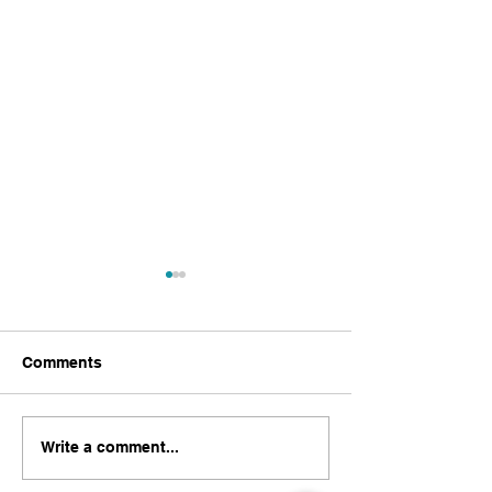
Apuntes (27, Octubre,
2021)
Movie o Film Una película
Comments
de terror / una película de
miedo: horror movie Una
película documental :
Apuntes (20, Oc
Write a comment...
document Una película
2021)
histórica:...